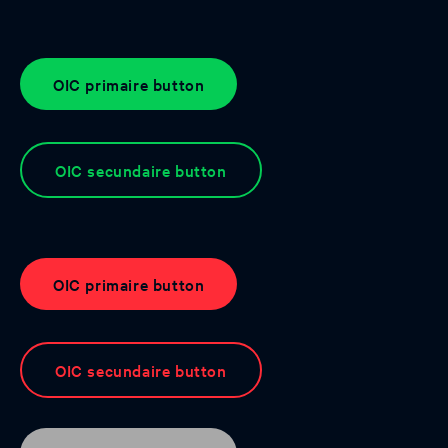
OIC primaire button
OIC secundaire button
OIC primaire button
OIC secundaire button